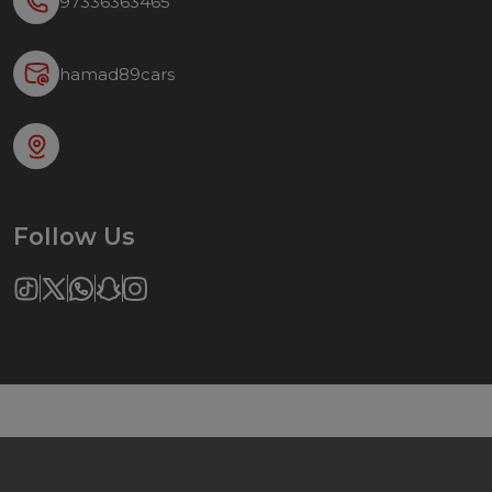
97336363465
hamad89cars
Follow Us