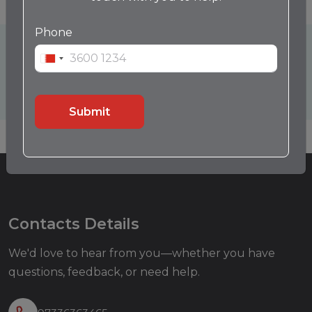
Phone
Contact Us
Call
WhatsApp
Submit
Contacts Details
We'd love to hear from you—whether you have
questions, feedback, or need help.