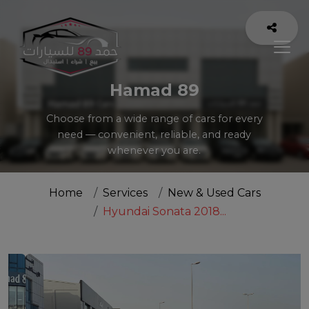
Hamad 89
Choose from a wide range of cars for every
need — convenient, reliable, and ready
whenever you are.
Home
Services
New & Used Cars
Hyundai Sonata 2018...