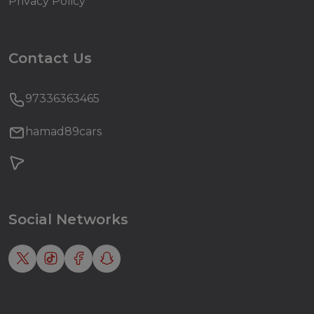
Privacy Policy
Contact Us
97336363465
hamad89cars
Social Networks