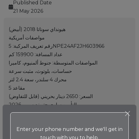
Published Date
21 May 2026
هيونداي سوناتا 2018 (أبيض)
مواصفات أمريكية
رقم تعريف المركبة: 5NPE24AF2JH603966
عداد المسافة: 159900 كم
المواصفات المتوسطة: جنوط ألمنيوم، كاميرا
حساسات، بلوتوث، مثبت سرعة
محرك 4 سلندر، سعة 2.4 لتر
5 مقاعد
السعر: 2650 دينار بحريني (قابل للتفاوض)
التأمين ساري حتى: ديسمبر 2026
---------------------------------------------------
للتواصل: 36363465
Enter your phone number and we'll get in
إنستغرام: hamadcars.bh
touch with you to help.
-------------------------------------------------------------